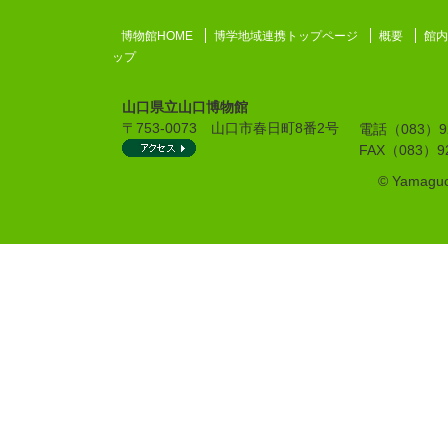
博物館HOME
博学地域連携トップページ
概要
館内
ップ
山口県立山口博物館
〒753-0073 山口市春日町8番2号
電話（083）
FAX（083）92
© Yamaguch