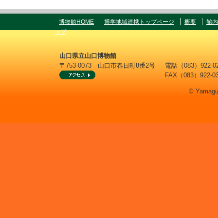
博物館HOME
博学地域連携トップページ
概要
館内
ップ
山口県立山口博物館
〒753-0073 山口市春日町8番2号
電話（083）922
FAX（083）922-0
© Yamaguc