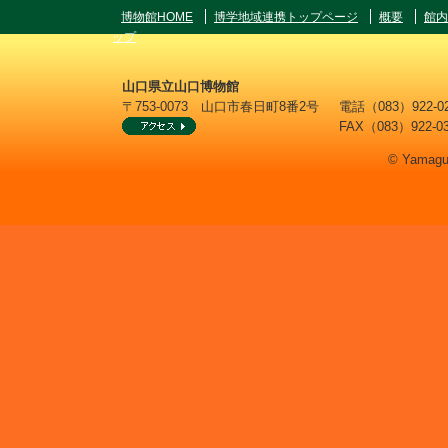
博物館HOME
博学地域連携トップページ
概要
館内
ップ
山口県立山口博物館
〒753-0073 山口市春日町8番2号
電話（083）922
FAX（083）922-0
© Yamaguc