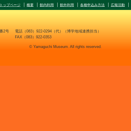
トップページ
概要
館内利用
館外利用
各種申込み方法
広報活動
8番2号
電話（083）922-0294（代）（博学地域連携担当）
FAX（083）922-0353
© Yamaguchi Museum. All rights reserved.