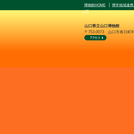
博物館HOME
博学地域連携
ップ
山口県立山口博物館
〒753-0073 山口市春日町