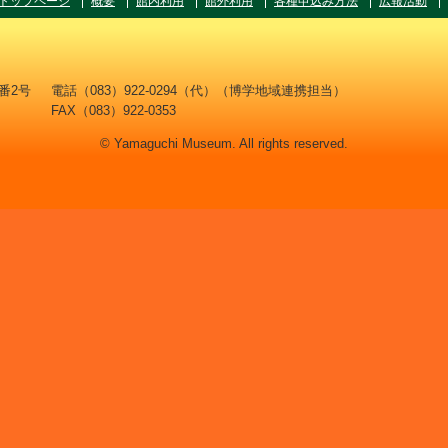
トップページ
概要
館内利用
館外利用
各種申込み方法
広報活動
8番2号
電話（083）922-0294（代）（博学地域連携担当）
FAX（083）922-0353
© Yamaguchi Museum. All rights reserved.