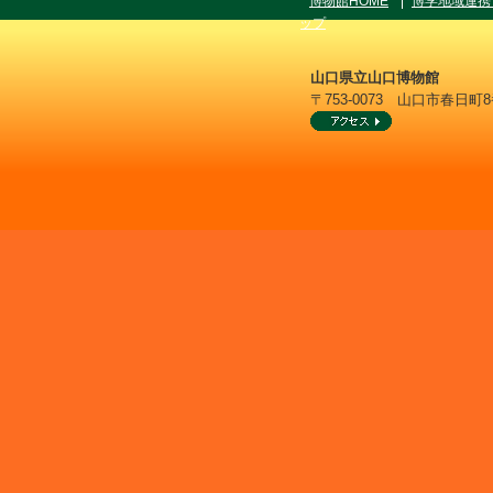
博物館HOME
博学地域連携
ップ
山口県立山口博物館
〒753-0073 山口市春日町