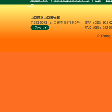
博物館HOME
博学地域連携トップページ
概要
館内
ップ
山口県立山口博物館
〒753-0073 山口市春日町8番2号
電話（083）922
FAX（083）922-0
© Yamaguc