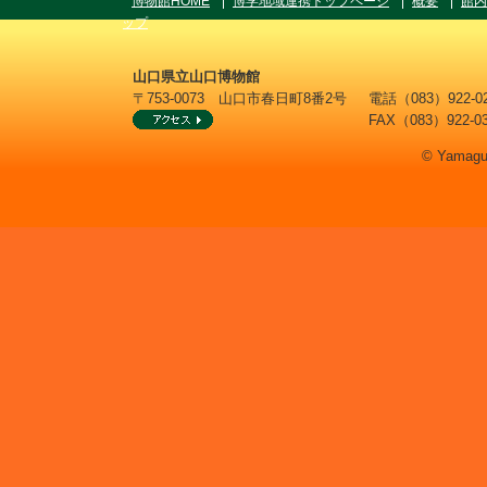
博物館HOME
博学地域連携トップページ
概要
館内
ップ
山口県立山口博物館
〒753-0073 山口市春日町8番2号
電話（083）922
FAX（083）922-0
© Yamaguc